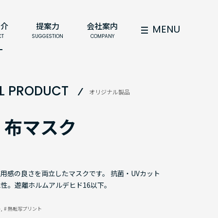
紹介
提案力
会社案内
MENU
CT
SUGGESTION
COMPANY
AL PRODUCT
オリジナル製品
 布マスク
用感の良さを両立したマスクです。 抗菌・UVカット
性。遊離ホルムアルデヒド16以下。
ト
# 熱転写プリント