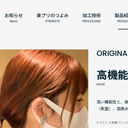
お知らせ
楽プリのつよみ
加工技術
製品
News
STRENGTH
PROCESSING
PRODU
ORIGIN
高機能
MASK
高い機能性と、装
（表面）、高吸水
# マスク
# 昇華プリン